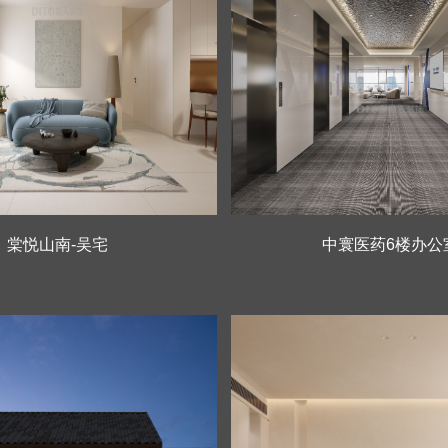
棠悦山南-吴宅
中寰医药6楼办公