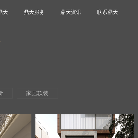
鼎天
鼎天服务
鼎天资讯
联系鼎天
念
所
家居软装