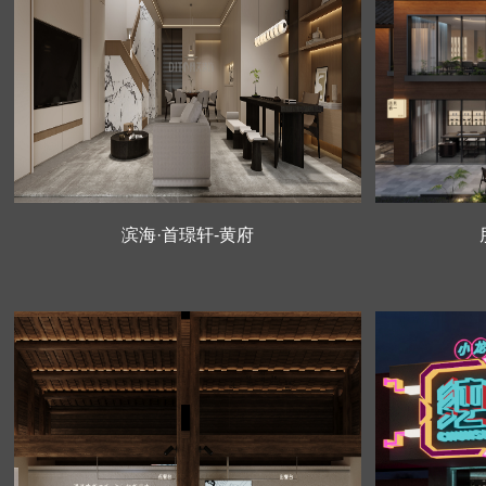
滨海·首璟轩-黄府