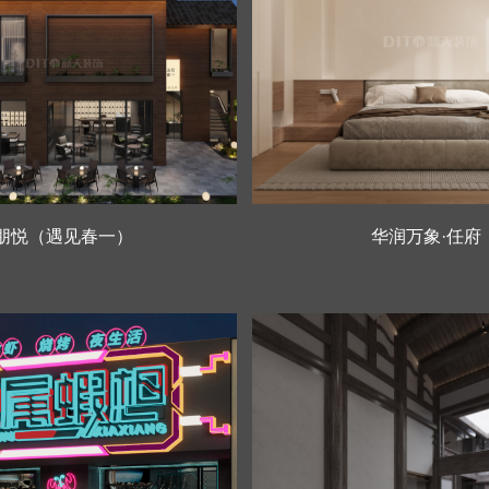
朋悦（遇见春一）
华润万象·任府