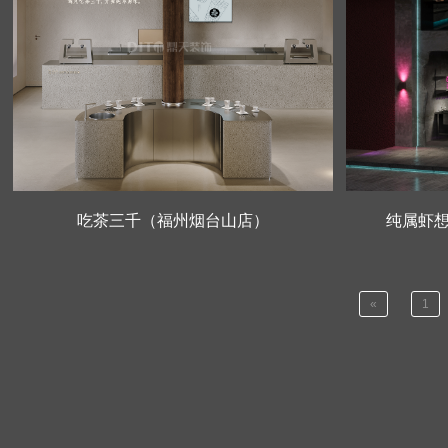
吃茶三千（福州烟台山店）
纯属虾
«
1