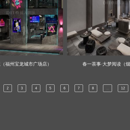
想（福州宝龙城市广场店）
春一茶事·大梦阅读（
春一茶事·大梦阅读（烟台
2
3
4
5
6
7
8
...
12