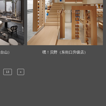
烟台山）
嘿！贝野（东街口升级店）
山）
13
»