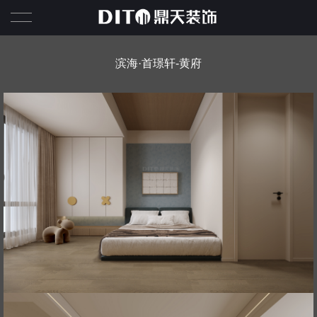
鼎天首页
滨海·首璟轩-黄府
鼎天作品
鼎天荣誉
关于鼎天
鼎天服务
鼎天资讯
联系鼎天